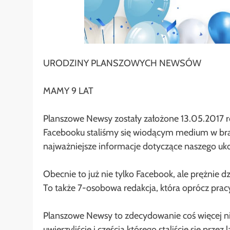
URODZINY PLANSZOWYCH NEWSÓW
MAMY 9 LAT
Planszowe Newsy zostały założone 13.05.2017 rok
Facebooku staliśmy się wiodącym medium w bran
najważniejsze informacje dotyczące naszego uk
Obecnie to już nie tylko Facebook, ale prężnie d
To także 7-osobowa redakcja, która oprócz prac
Planszowe Newsy to zdecydowanie coś więcej ni
uwierzyliście i częścią którego staliście się prze