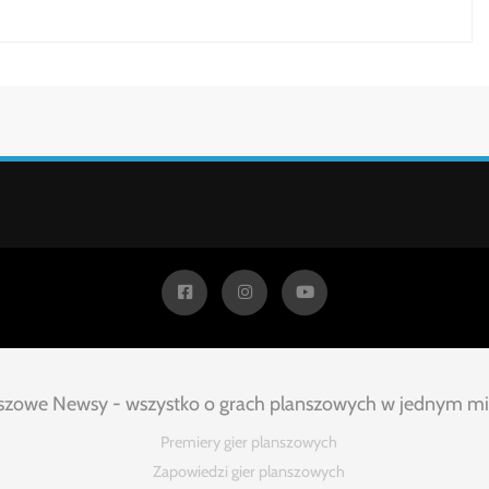
szowe Newsy - wszystko o grach planszowych w jednym mi
Premiery gier planszowych
Zapowiedzi gier planszowych