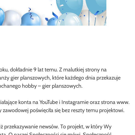
u, dokładnie 9 lat temu. Z malutkiej strony na
ży gier planszowych, które każdego dnia przekazuje
ochanego hobby – gier planszowych.
ziałające konta na YouTube i Instagramie oraz strona www.
y zawodowej poświęciła się bez reszty temu projektowi.
ż przekazywanie newsów. To projekt, w który Wy
z lata. O naszej Społeczności się mówi, Społeczność