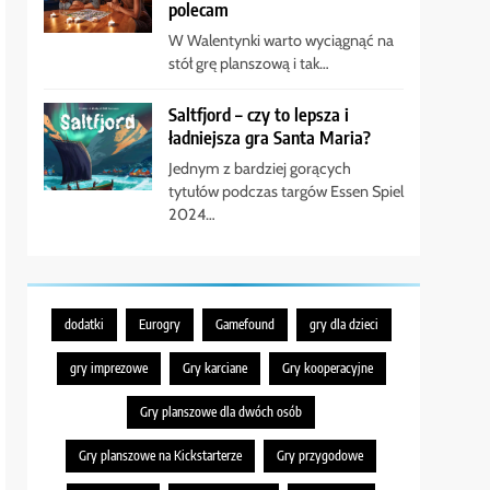
polecam
W Walentynki warto wyciągnąć na
stół grę planszową i tak…
Saltfjord – czy to lepsza i
ładniejsza gra Santa Maria?
Jednym z bardziej gorących
tytułów podczas targów Essen Spiel
2024…
dodatki
Eurogry
Gamefound
gry dla dzieci
gry imprezowe
Gry karciane
Gry kooperacyjne
Gry planszowe dla dwóch osób
Gry planszowe na Kickstarterze
Gry przygodowe