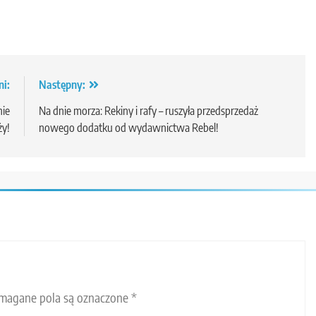
ni:
Następny:
nie
Na dnie morza: Rekiny i rafy – ruszyła przedsprzedaż
ży!
nowego dodatku od wydawnictwa Rebel!
agane pola są oznaczone
*