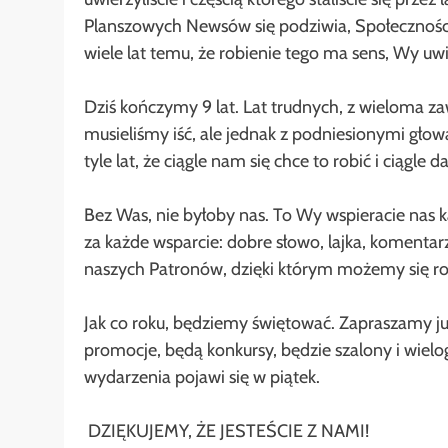
Planszowych Newsów się podziwia, Społecznośc
wiele lat temu, że robienie tego ma sens, Wy uwi
Dziś kończymy 9 lat. Lat trudnych, z wieloma z
musieliśmy iść, ale jednak z podniesionymi gło
tyle lat, że ciągle nam się chce to robić i ciągle
Bez Was, nie byłoby nas. To Wy wspieracie nas k
za każde wsparcie: dobre słowo, lajka, komentar
naszych Patronów, dzięki którym możemy się ro
Jak co roku, będziemy świętować. Zapraszamy już
promocje, będą konkursy, będzie szalony i wie
wydarzenia pojawi się w piątek.
️ DZIĘKUJEMY, ŻE JESTEŚCIE Z NAMI! ️