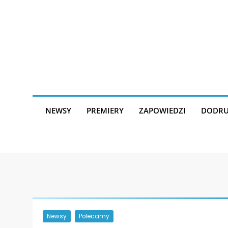
Skip
to
content
NEWSY
PREMIERY
ZAPOWIEDZI
DODRU
Newsy
Polecamy