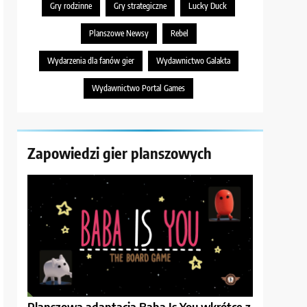
Gry rodzinne
Gry strategiczne
Lucky Duck
Planszowe Newsy
Rebel
Wydarzenia dla fanów gier
Wydawnictwo Galakta
Wydawnictwo Portal Games
Zapowiedzi gier planszowych
Planszowa adaptacja Baba Is You wkrótce z