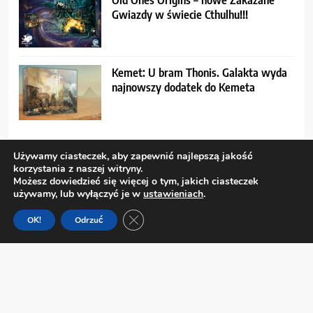
Gwiazdy w świecie Cthulhu!!!
Kemet: U bram Thonis. Galakta wyda
najnowszy dodatek do Kemeta
Używamy ciasteczek, aby zapewnić najlepszą jakość
korzystania z naszej witryny.
Archiwa
Możesz dowiedzieć się więcej o tym, jakich ciasteczek
używamy, lub wyłączyć je w
ustawieniach
.
Zamknij panel powiadomień o ciastecz
OK!
Odrzuć