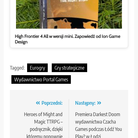
High Frontier 4 All w wersji mini. Zapowiedź od Ion Game
Design
Tagged:
Eurogry
Gry strategiczne
Wydawnictwo Portal Games
Nawigacja
Poprzedni:
Następny:
wpisu
Heroes of Might and
Premiera Darkest Doom
Magic TTRPG –
wydawnictwa Czacha
podręcznik, dzięki
Games podczas Łódź You
któremu ponownie
Play? w Łodzi