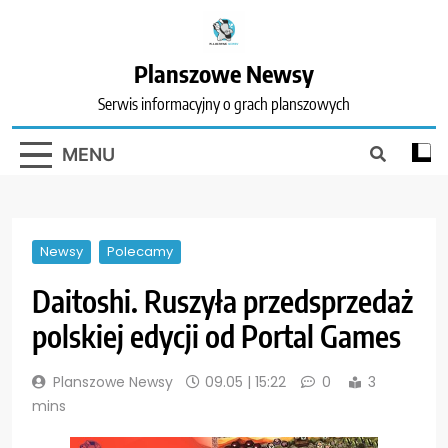
Skip
to
content
Planszowe Newsy
Serwis informacyjny o grach planszowych
MENU
Newsy
Polecamy
Daitoshi. Ruszyła przedsprzedaż
polskiej edycji od Portal Games
Planszowe Newsy
09.05 | 15:22
0
3
mins