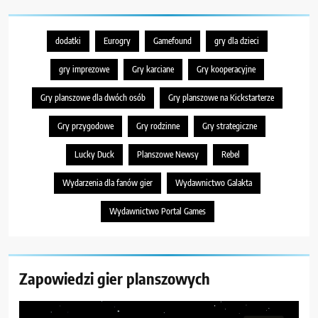
dodatki
Eurogry
Gamefound
gry dla dzieci
gry imprezowe
Gry karciane
Gry kooperacyjne
Gry planszowe dla dwóch osób
Gry planszowe na Kickstarterze
Gry przygodowe
Gry rodzinne
Gry strategiczne
Lucky Duck
Planszowe Newsy
Rebel
Wydarzenia dla fanów gier
Wydawnictwo Galakta
Wydawnictwo Portal Games
Zapowiedzi gier planszowych