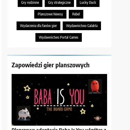
Gry rodzinne
Gry strategiczne
Lucky Duck
Planszowe Newsy
Rebel
Wydarzenia dla fanów gier
Wydawnictwo Galakta
Wydawnictwo Portal Games
Zapowiedzi gier planszowych
Planszowa adaptacja Baba Is You wkrótce z