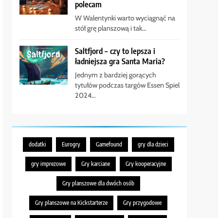
polecam
W Walentynki warto wyciągnąć na
stół grę planszową i tak…
Saltfjord – czy to lepsza i
ładniejsza gra Santa Maria?
Jednym z bardziej gorących
tytułów podczas targów Essen Spiel
2024…
dodatki
Eurogry
Gamefound
gry dla dzieci
gry imprezowe
Gry karciane
Gry kooperacyjne
Gry planszowe dla dwóch osób
Gry planszowe na Kickstarterze
Gry przygodowe