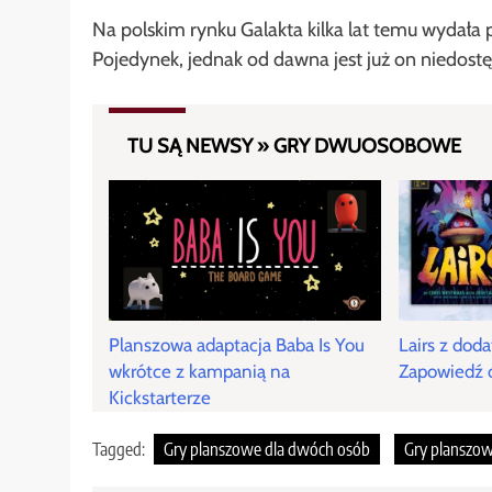
Na polskim rynku Galakta kilka lat temu wydała
Pojedynek, jednak od dawna jest już on niedost
TU SĄ NEWSY » GRY DWUOSOBOWE
Planszowa adaptacja Baba Is You
Lairs z dod
wkrótce z kampanią na
Zapowiedź 
Kickstarterze
Tagged:
Gry planszowe dla dwóch osób
Gry planszo