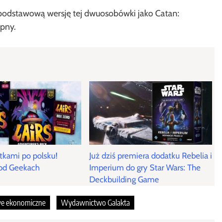
 podstawową wersję tej dwuosobówki jako Catan:
ępny.
atkami po polsku!
Już dziś premiera dodatku Rebelia i
od Geekach
Imperium do gry Star Wars: The
Deckbuilding Game
we ekonomiczne
Wydawnictwo Galakta