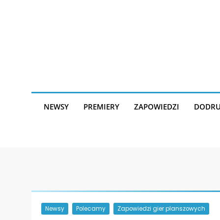
Skip
to
content
NEWSY
PREMIERY
ZAPOWIEDZI
DODRU
Newsy
Polecamy
Zapowiedzi gier planszowych