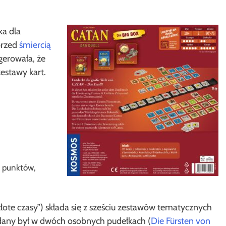
ka dla
przed
śmiercią
gerowała, że
estawy kart.
k punktów,
łote czasy”) składa się z sześciu zestawów tematycznych
dany był w dwóch osobnych pudełkach (
Die Fürsten von