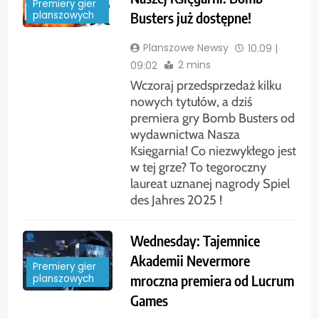
Premiery gier
Busters już dostępne!
planszowych
Planszowe Newsy
10.09 |
2 mins
09:02
Wczoraj przedsprzedaż kilku
nowych tytułów, a dziś
premiera gry Bomb Busters od
wydawnictwa Nasza
Księgarnia! Co niezwykłego jest
w tej grze? To tegoroczny
laureat uznanej nagrody Spiel
des Jahres 2025 !
Wednesday: Tajemnice
Akademii Nevermore
Premiery gier
mroczna premiera od Lucrum
planszowych
Games