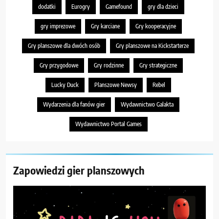
dodatki
Eurogry
Gamefound
gry dla dzieci
gry imprezowe
Gry karciane
Gry kooperacyjne
Gry planszowe dla dwóch osób
Gry planszowe na Kickstarterze
Gry przygodowe
Gry rodzinne
Gry strategiczne
Lucky Duck
Planszowe Newsy
Rebel
Wydarzenia dla fanów gier
Wydawnictwo Galakta
Wydawnictwo Portal Games
Zapowiedzi gier planszowych