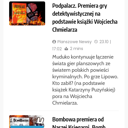
Podpalacz. Premiera gry
detektywistycznej na
podstawie książki Wojciecha
Chmielarza
Planszowe Newsy
23.10 |
2 mins
17:02
Muduko kontynuuje łączenie
świata gier planszowych ze
światem polskich powieści
kryminalnych. Po grze Lipowo.
Kto zabił? (na podstawie
książek Katarzyny Puzyńskiej)
pora na Wojciecha
Chmielarza.
Bombowa premiera od
Naszej Księgarni. Bomb