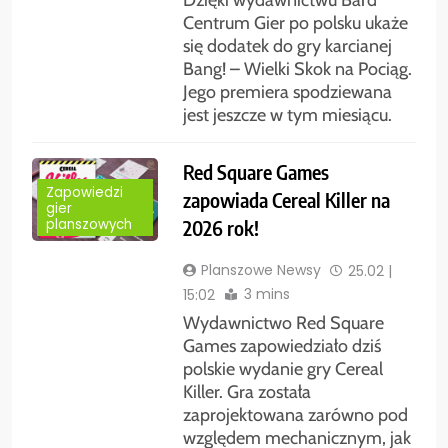
Centrum Gier po polsku ukaże
się dodatek do gry karcianej
Bang! – Wielki Skok na Pociąg.
Jego premiera spodziewana
jest jeszcze w tym miesiącu.
Red Square Games
Zapowiedzi
zapowiada Cereal Killer na
gier
2026 rok!
planszowych
Planszowe Newsy
25.02 |
3 mins
15:02
Wydawnictwo Red Square
Games zapowiedziało dziś
polskie wydanie gry Cereal
Killer. Gra została
zaprojektowana zarówno pod
względem mechanicznym, jak