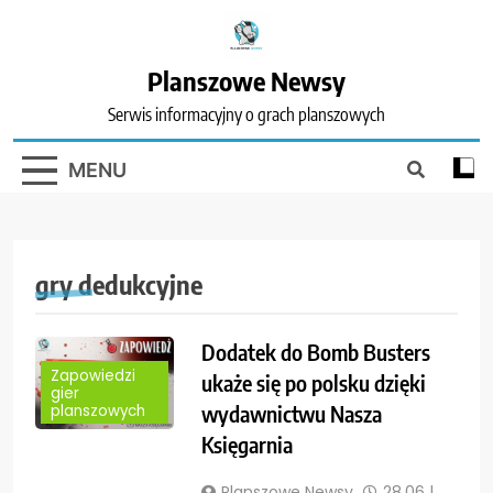
Skip
to
content
Planszowe Newsy
Serwis informacyjny o grach planszowych
MENU
gry dedukcyjne
Dodatek do Bomb Busters
Zapowiedzi
ukaże się po polsku dzięki
gier
wydawnictwu Nasza
planszowych
Księgarnia
Planszowe Newsy
28.06 |