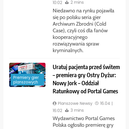
2 mins
10:02
Niedawno na rynku pojawiła
się po polsku seria gier
Archiwum Zbrodni (Cold
Case), czyli coś dla fanów
kooperacyjnego
rozwiązywania spraw
kryminalnych.
Uratuj pacjenta przed świtem
– premiera gry Ostry Dyżur:
Premiery gier
Nowy Jork – Oddział
planszowych
Ratunkowy od Portal Games
Planszowe Newsy
16.04 |
3 mins
16:02
Wydawnictwo Portal Games
Polska ogłosiło premierę gry