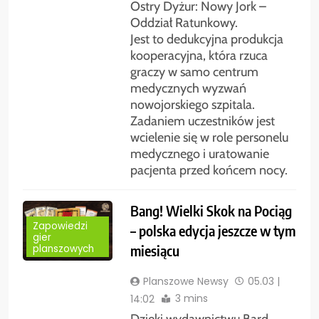
Ostry Dyżur: Nowy Jork –
Oddział Ratunkowy.
Jest to dedukcyjna produkcja
kooperacyjna, która rzuca
graczy w samo centrum
medycznych wyzwań
nowojorskiego szpitala.
Zadaniem uczestników jest
wcielenie się w role personelu
medycznego i uratowanie
pacjenta przed końcem nocy.
Bang! Wielki Skok na Pociąg
Zapowiedzi
– polska edycja jeszcze w tym
gier
miesiącu
planszowych
Planszowe Newsy
05.03 |
3 mins
14:02
Dzięki wydawnictwu Bard